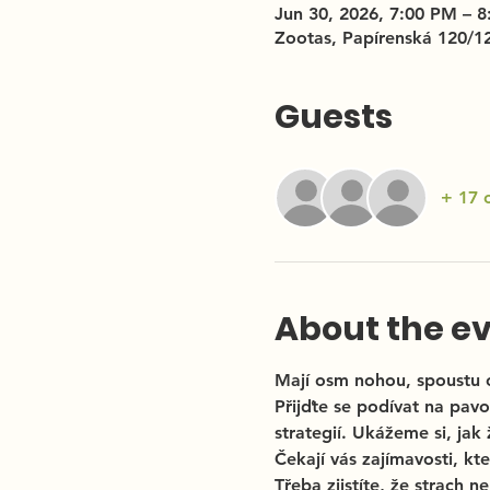
Jun 30, 2026, 7:00 PM – 
Zootas, Papírenská 120/1
Guests
+ 17 
About the e
Mají osm nohou, spoustu o
Přijďte se podívat na pav
strategií. Ukážeme si, jak ž
Čekají vás zajímavosti, kt
Třeba zjistíte, že strach 