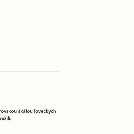
brovskou škálou loveckých 
ežili.