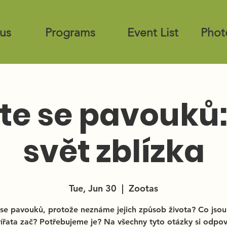
us
Programs
Event List
Phot
te se pavouků: 
svět zblízka
Tue, Jun 30
  |  
Zootas
se pavouků, protože neznáme jejich způsob života? Co jsou
vířata zač? Potřebujeme je? Na všechny tyto otázky si odpo