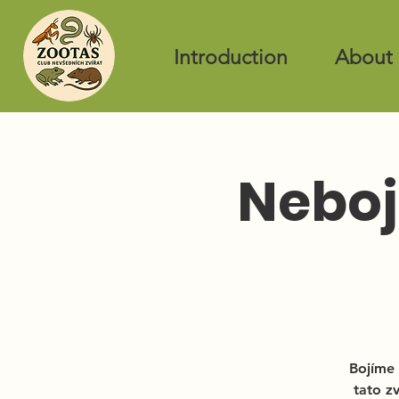
Introduction
About 
Neboj
Bojíme 
tato z