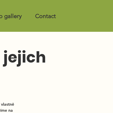
o gallery
Contact
jejich
 vlastně
víme na