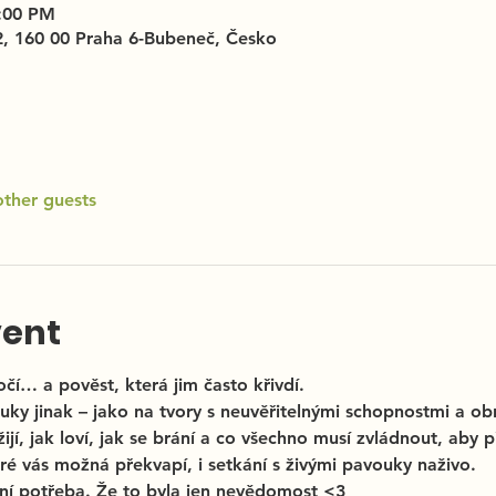
8:00 PM
2, 160 00 Praha 6-Bubeneč, Česko
other guests
vent
čí… a pověst, která jim často křivdí.
ouky jinak – jako na tvory s neuvěřitelnými schopnostmi a o
ijí, jak loví, jak se brání a co všechno musí zvládnout, aby př
eré vás možná překvapí, i setkání s živými pavouky naživo.
není potřeba. Že to byla jen nevědomost <3