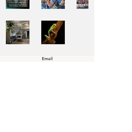
Email
zootasclub@gmail.com
Sociální sítě
© 2026 Zootas, z.s. všechna práva vyhrazena