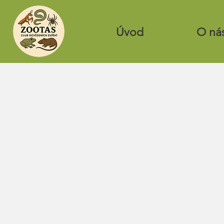
Úvod
O ná